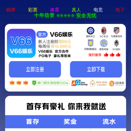
球赛押注app-手机App下载
抱歉，网站暂时无法访问
Sorry, the site now can not be accessed.
网站可能因以下原因之一而导致无法访问：
域名未绑定、网站过期 以及其他原因（空间超标、流量超标、域
名未备案、域名备案被注销等）被系统关闭。
请联系网站管理员，登录
控制面板
查看详细原因。
进入控制面板
刷新查看